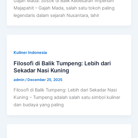
Gajah Mada: Sosok di Balik Kebesaran Imperium
Majapahit – Gajah Mada, salah satu tokoh paling
legendaris dalam sejarah Nusantara, lahir
Kuliner Indonesia
Filosofi di Balik Tumpeng: Lebih dari
Sekadar Nasi Kuning
admin
/
December 25, 2025
Filosofi di Balik Tumpeng: Lebih dari Sekadar Nasi
Kuning – Tumpeng adalah salah satu simbol kuliner
dan budaya yang paling