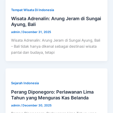
Tempat Wisata Di Indonesia
Wisata Adrenalin: Arung Jeram di Sungai
Ayung, Bali
admin
/
December 31, 2025
Wisata Adrenalin: Arung Jeram di Sungai Ayung, Bali
– Bali tidak hanya dikenal sebagai destinasi wisata
pantai dan budaya, tetapi
Sejarah Indonesia
Perang Diponegoro: Perlawanan Lima
Tahun yang Menguras Kas Belanda
admin
/
December 30, 2025