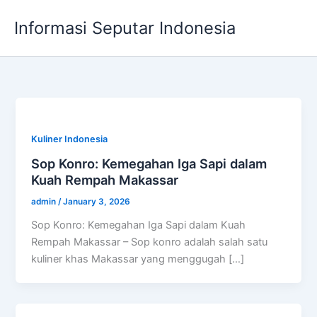
Skip
Informasi Seputar Indonesia
to
content
Kuliner Indonesia
Sop Konro: Kemegahan Iga Sapi dalam
Kuah Rempah Makassar
admin
/
January 3, 2026
Sop Konro: Kemegahan Iga Sapi dalam Kuah
Rempah Makassar – Sop konro adalah salah satu
kuliner khas Makassar yang menggugah […]