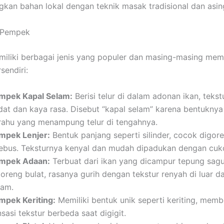
an bahan lokal dengan teknik masak tradisional dan asin
s Pempek
liki berbagai jenis yang populer dan masing-masing memi
sendiri:
mpek Kapal Selam:
Berisi telur di dalam adonan ikan, tekst
dat dan kaya rasa. Disebut “kapal selam” karena bentukny
rahu yang menampung telur di tengahnya.
mpek Lenjer:
Bentuk panjang seperti silinder, cocok digor
rebus. Teksturnya kenyal dan mudah dipadukan dengan cuk
mpek Adaan:
Terbuat dari ikan yang dicampur tepung sag
oreng bulat, rasanya gurih dengan tekstur renyah di luar d
lam.
mpek Keriting:
Memiliki bentuk unik seperti keriting, memb
sasi tekstur berbeda saat digigit.