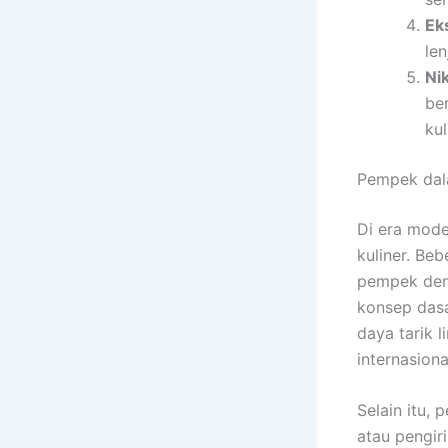
Ek
le
Ni
be
kul
Pempek dala
Di era mode
kuliner. Be
pempek deng
konsep dasa
daya tarik 
internasiona
Selain itu,
atau pengir