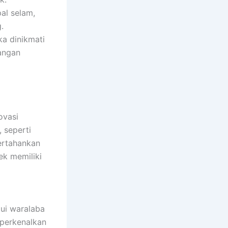
al selam,
.
ka dinikmati
angan
ovasi
 seperti
ertahankan
ek memiliki
lui waralaba
mperkenalkan