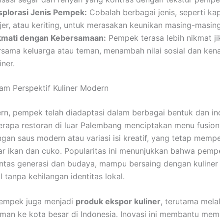
splorasi Jenis Pempek:
Cobalah berbagai jenis, seperti kap
njer, atau keriting, untuk merasakan keunikan masing-masing
kmati dengan Kebersamaan:
Pempek terasa lebih nikmat ji
rsama keluarga atau teman, menambah nilai sosial dan ken
iner.
m Perspektif Kuliner Modern
rn, pempek telah diadaptasi dalam berbagai bentuk dan in
berapa restoran di luar Palembang menciptakan menu fusion,
an saus modern atau variasi isi kreatif, yang tetap memp
r ikan dan cuko. Popularitas ini menunjukkan bahwa pemp
lintas generasi dan budaya, mampu bersaing dengan kuliner
l tanpa kehilangan identitas lokal.
 pempek juga menjadi
produk ekspor kuliner
, terutama mela
iman ke kota besar di Indonesia. Inovasi ini membantu me