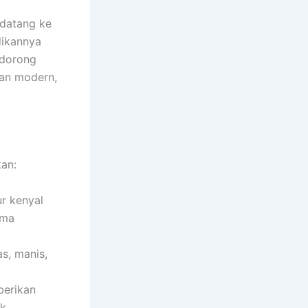
 datang ke
dikannya
ndorong
ian modern,
an:
r kenyal
ama
s, manis,
erikan
k.