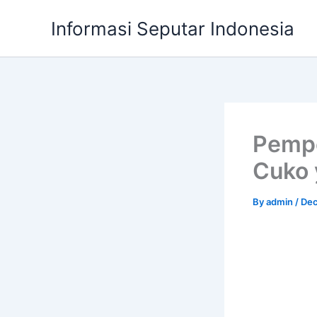
Skip
Informasi Seputar Indonesia
to
content
Pempe
Cuko 
By
admin
/
Dec