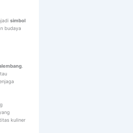
njadi
simbol
dan budaya
Palembang
.
atau
enjaga
g
 yang
tas kuliner