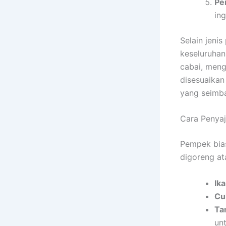
Pe
ing
Selain jeni
keseluruhan
cabai, meng
disesuaikan
yang seimb
Cara Penya
Pempek bias
digoreng at
Ik
Cu
Ta
un