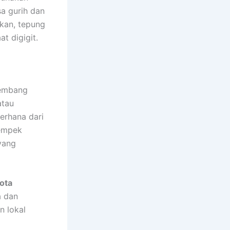
sa gurih dan
ikan, tepung
t digigit.
lembang
atau
derhana dari
pempek
yang
ota
a dan
n lokal