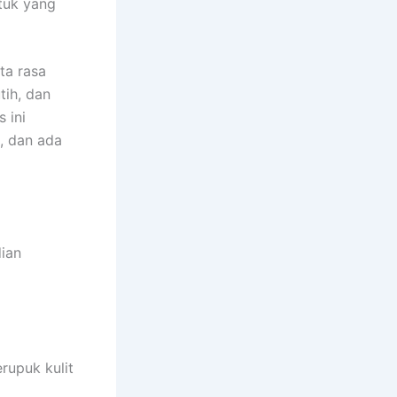
ntuk yang
ta rasa
tih, dan
s ini
, dan ada
dian
erupuk kulit