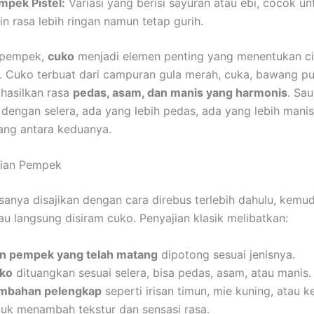
mpek Pistel:
Variasi yang berisi sayuran atau ebi, cocok u
in rasa lebih ringan namun tetap gurih.
s pempek,
cuko
menjadi elemen penting yang menentukan ci
. Cuko terbuat dari campuran gula merah, cuka, bawang pu
hasilkan rasa
pedas, asam, dan manis yang harmonis
. Sau
 dengan selera, ada yang lebih pedas, ada yang lebih manis
ang antara keduanya.
jian Pempek
anya disajikan dengan cara direbus terlebih dahulu, kemu
au langsung disiram cuko. Penyajian klasik melibatkan:
an pempek yang telah matang
dipotong sesuai jenisnya.
ko
dituangkan sesuai selera, bisa pedas, asam, atau manis.
mbahan pelengkap
seperti irisan timun, mie kuning, atau k
tuk menambah tekstur dan sensasi rasa.