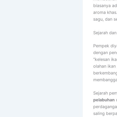
biasanya ad
aroma khas.
sagu, dan s
Sejarah dan
Pempek diya
dengan pen
“kelesan ik
olahan ikan
berkembang 
membangga
Sejarah pem
pelabuhan
d
perdaganga
saling berp