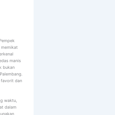
 Pempek
u memikat
erkenal
edas manis
ek bukan
 Palembang.
favorit dan
ng waktu,
at dalam
gunakan