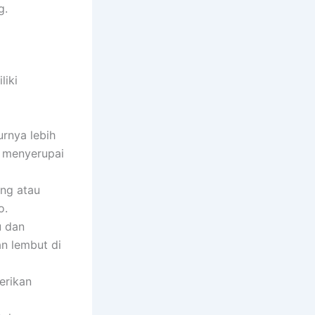
g.
liki
urnya lebih
a menyerupai
eng atau
o.
u dan
an lembut di
erikan