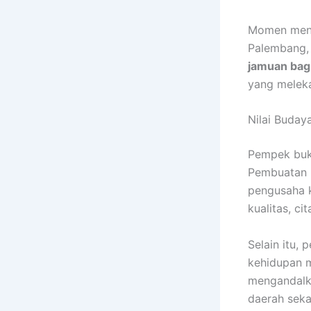
Momen meni
Palembang, 
jamuan bag
yang meleka
Nilai Buday
Pempek buk
Pembuatan p
pengusaha k
kualitas, ci
Selain itu,
kehidupan m
mengandalka
daerah seka