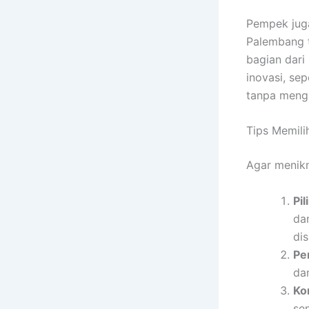
Pempek juga
Palembang t
bagian dari
inovasi, se
tanpa mengh
Tips Memil
Agar menikm
Pi
da
di
Pe
da
Ko
se