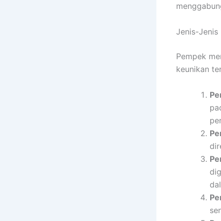
menggabungk
Jenis-Jeni
Pempek memi
keunikan ter
Pe
pa
pe
Pe
di
Pe
dig
da
Pe
sen