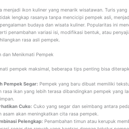
 menjadi ikon kuliner yang menarik wisatawan. Turis yang
idak lengkap rasanya tanpa mencicipi pempek asli, menja
 pengalaman budaya dan wisata kuliner. Popularitas ini me
perti penambahan variasi isi, modifikasi bentuk, atau penyaj
ilangkan rasa asli pempek.
ih dan Menikmati Pempek
ati pempek maksimal, beberapa tips penting bisa diterapk
lih Pempek Segar:
Pempek yang baru dibuat memiliki tekstu
n rasa ikan yang lebih terasa dibandingkan pempek yang l
simpan.
rhatikan Cuko:
Cuko yang segar dan seimbang antara peda
n asam akan meningkatkan cita rasa pempek.
mbinasi Pelengkap:
Penambahan timun atau kerupuk memb
nsasi segar dan renyah yang kontras dengan tekstur pempe