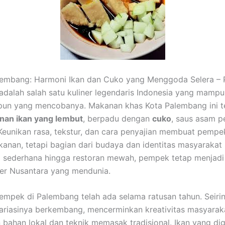
embang: Harmoni Ikan dan Cuko yang Menggoda Selera –
dalah salah satu kuliner legendaris Indonesia yang mamp
 pun yang mencobanya. Makanan khas Kota Palembang ini t
nan ikan yang lembut
, berpadu dengan
cuko
, saus asam p
Keunikan rasa, tekstur, dan cara penyajian membuat pemp
anan, tetapi bagian dari budaya dan identitas masyarakat
 sederhana hingga restoran mewah, pempek tetap menjadi 
ner Nusantara yang mendunia.
empek di Palembang telah ada selama ratusan tahun. Seiri
ariasinya berkembang, mencerminkan kreativitas masyarak
ahan lokal dan teknik memasak tradisional. Ikan yang di