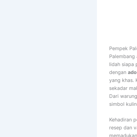
Pempek Pal
Palembang a
lidah siapa
dengan
ado
yang khas. 
sekadar mak
Dari warung
simbol kuli
Kehadiran p
resep dan v
memadukan b